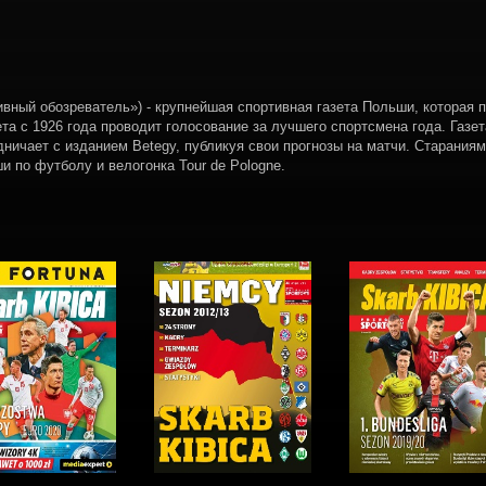
тивный обозреватель») - крупнейшая спортивная газета Польши, которая 
ета с 1926 года проводит голосование за лучшего спортсмена года. Газе
дничает с изданием Betegy, публикуя свои прогнозы на матчи. Стараниям
и по футболу и велогонка Tour de Pologne.