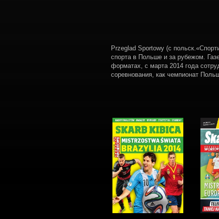
Przeglad Sportowy (с польск.«Спор
спорта в Польше и за рубежом. Газ
форматах, с марта 2014 года сотру
соревнования, как чемпионат Польш