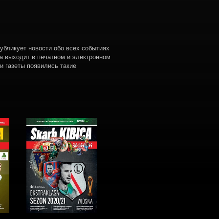
публикует новости обо всех событиях
та выходит в печатном и электронном
и газеты появились такие