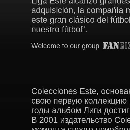
Liga Este alcanzó grandes
adquisición, la compañía m
este gran clásico del fútb
nuestro fútbol”.
Welcome to our group
Colecciones Este, основ
свою первую коллекцию L
годы альбом Лиги достиг
В 2001 издательство Cole
момента своего приобре